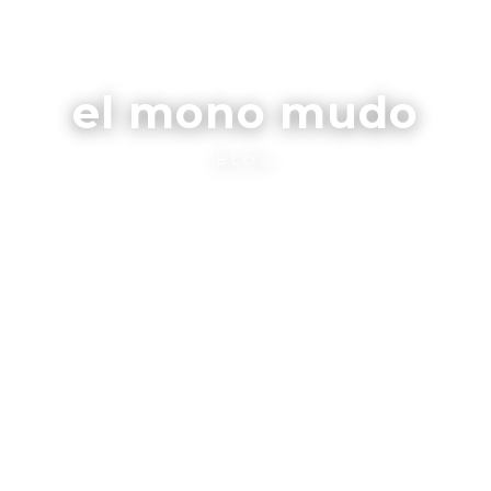
el mono mudo
BLOG