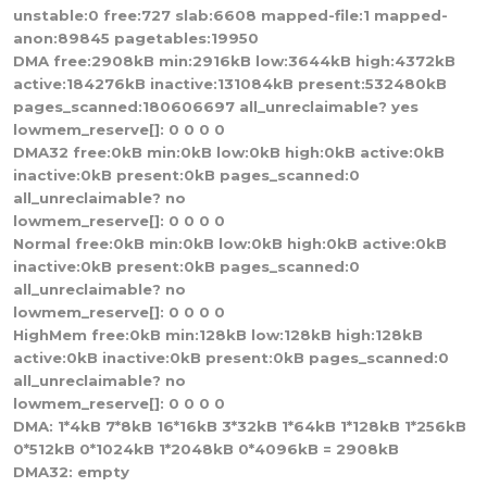
unstable:0 free:727 slab:6608 mapped-file:1 mapped-
anon:89845 pagetables:19950
DMA free:2908kB min:2916kB low:3644kB high:4372kB
active:184276kB inactive:131084kB present:532480kB
pages_scanned:180606697 all_unreclaimable? yes
lowmem_reserve[]: 0 0 0 0
DMA32 free:0kB min:0kB low:0kB high:0kB active:0kB
inactive:0kB present:0kB pages_scanned:0
all_unreclaimable? no
lowmem_reserve[]: 0 0 0 0
Normal free:0kB min:0kB low:0kB high:0kB active:0kB
inactive:0kB present:0kB pages_scanned:0
all_unreclaimable? no
lowmem_reserve[]: 0 0 0 0
HighMem free:0kB min:128kB low:128kB high:128kB
active:0kB inactive:0kB present:0kB pages_scanned:0
all_unreclaimable? no
lowmem_reserve[]: 0 0 0 0
DMA: 1*4kB 7*8kB 16*16kB 3*32kB 1*64kB 1*128kB 1*256kB
0*512kB 0*1024kB 1*2048kB 0*4096kB = 2908kB
DMA32: empty