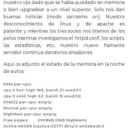
nuestro vps dado que se habia quedado sin memoria
o bien upgradear a un nivel superior. Solo nos dan
buenas noticias (modo sarcasmo on). Nuestro
desconocimiento de linux y de apache es
patente y mientras los tres socios nos tiramos de los
pelos mientras investigamos el httpd.conf, los scripts,
las estadisticas, etc, nuestro nuevo flamante
servidor continua dandonos sinsabores.
Aqui os adjunto el estado de la memoria en la noche
de autos:
DMA per-cpu:
cpu 0 hot: high 186, batch 31 used:57
cpu 0 cold: high 62, batch 15 used:50
DMA32 per-cpu: empty
Normal per-cpu: empty
HighMem per-cpu: empty
Free pages: 2908kB (0kB HighMem)
Active:46069 inactive:32771 dirty:0 writeback:0