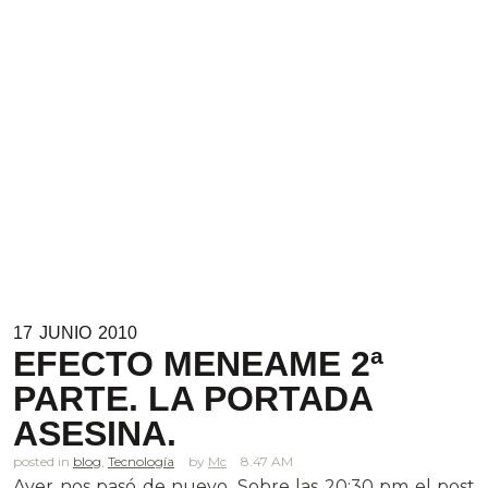
17
JUNIO
2010
EFECTO MENEAME 2ª
PARTE. LA PORTADA
ASESINA.
posted in
blog
,
Tecnología
Mc
8.47 AM
Ayer nos pasó de nuevo. Sobre las 20:30 pm el post