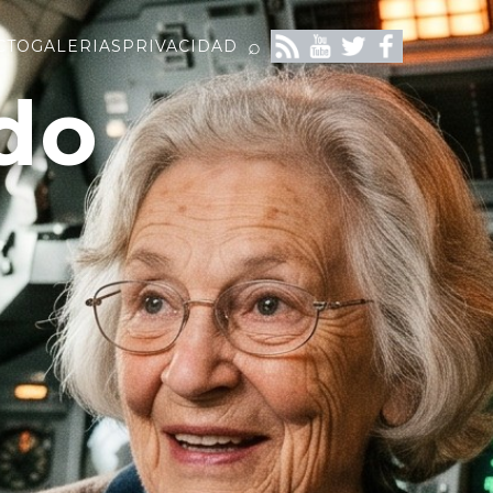
⌕
CTO
GALERIAS
PRIVACIDAD
do