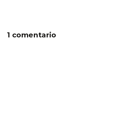
1 comentario
Pingback: Bitacoras.com
Deja un comentario
Comentario *