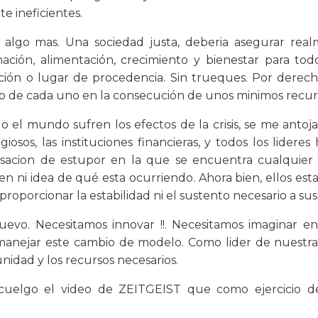
e ineficientes.
algo mas. Una sociedad justa, deberia asegurar rea
rmación, alimentación, crecimiento y bienestar para t
ción o lugar de procedencia. Sin trueques. Por derech
zo de cada uno en la consecución de unos minimos recur
el mundo sufren los efectos de la crisis, se me antoja
iosos, las instituciones financieras, y todos los lidere
nsacion de estupor en la que se encuentra cualquier
en ni idea de qué esta ocurriendo. Ahora bien, ellos est
roporcionar la estabilidad ni el sustento necesario a sus
nuevo. Necesitamos innovar !!. Necesitamos imaginar 
anejar este cambio de modelo. Como lider de nuestra
nidad y los recursos necesarios.
 cuelgo el video de ZEITGEIST que como ejercicio d