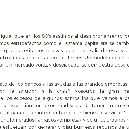
l igual que en los 80’s asistimos al desmoronamiento d
mos estupefactos como el sistema capitalista se tamb
is, que necesitamos nuevas ideas para salir de esta si
struido esta sociedad no son firmes. Un modelo de crec
 por un mercado voraz y despiadado, se demuestra obsole
ate de los bancos y las ayudas a las grandes empresas
n la solución a la crisis? Nosotros; la gran m
de los excesos de algunos, somos los que vamos a 
xima aspiración como sociedad sea la de tener un puest
tal para poder intercambiarlo por bienes o servicios? To
s conglomerados llamados «empresa» y de unos organos 
 esfuerzan por generar y distribuir esos recursos de u