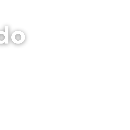
⌕
CTO
GALERIAS
PRIVACIDAD
do