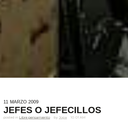
11
MARZO
2009
JEFES O JEFECILLOS
posted in
Libre pensamiento
Jopa
10.01 AM