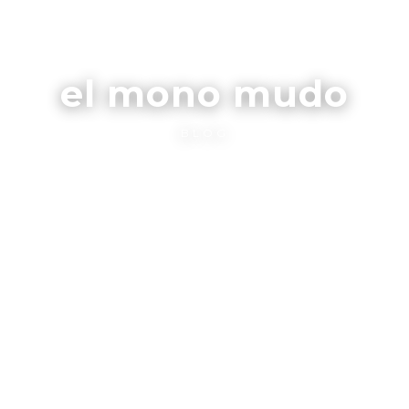
el mono mudo
BLOG