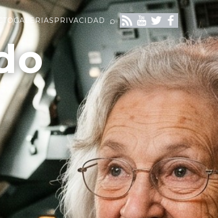
⌕
CTO
GALERIAS
PRIVACIDAD
do