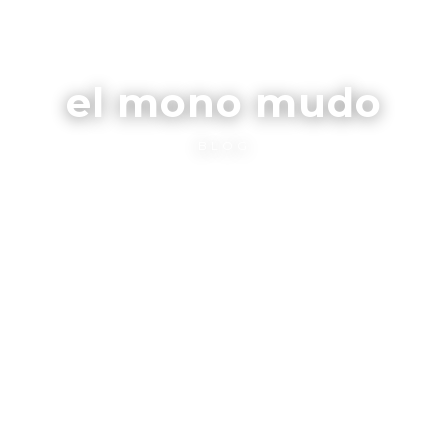
el mono mudo
BLOG