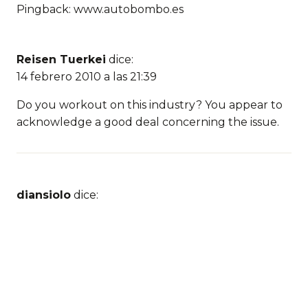
Pingback: www.autobombo.es
Reisen Tuerkei
dice:
14 febrero 2010 a las 21:39
Do you workout on this industry? You appear to
acknowledge a good deal concerning the issue.
diansiolo
dice:
12 marzo 2010 a las 00:15
thanks for adding me to the forum.