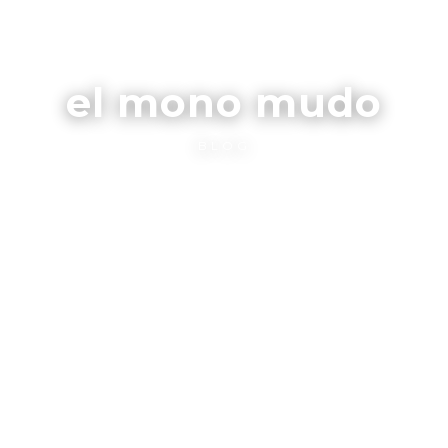
el mono mudo
BLOG