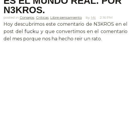
ES EL MUNDO REAL. POR
N3KROS.
posted in
Consejos
,
Criticas
,
Libre pensamiento
Mc
2.16 PM
Hoy descubrimos este comentario de N3KROS en el
post del
fucku
y que convertimos en el comentario
del mes porque nos ha hecho reir un rato.