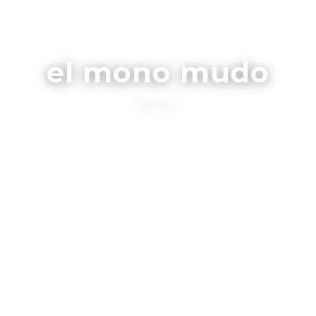
el mono mudo
BLOG