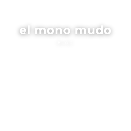
el mono mudo
BLOG