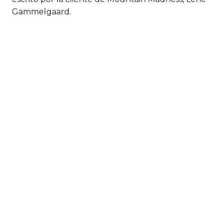
Gammelgaard.
Se titula ‘Climbing High’
Deja un comentario
Comentario *