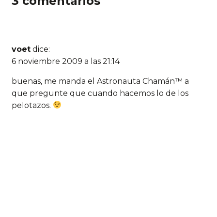
3 comentarios
voet
dice:
6 noviembre 2009 a las 21:14
buenas, me manda el Astronauta Chamán™ a
que pregunte que cuando hacemos lo de los
pelotazos.
Pingback:
Bitacoras.com
Jopa
dice:
7 noviembre 2009 a las 09:59
Gracias por la visita, tomate lo que quieras que
invita elmono, dile al Astronauta Chaman que