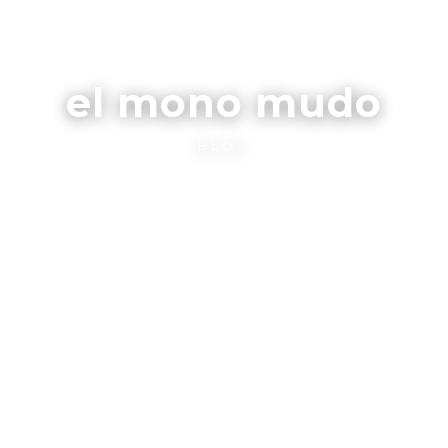
el mono mudo
BLOG