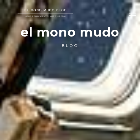
el mono mudo
BLOG