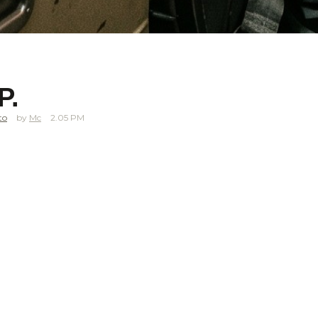
P.
to
Mc
2.05 PM