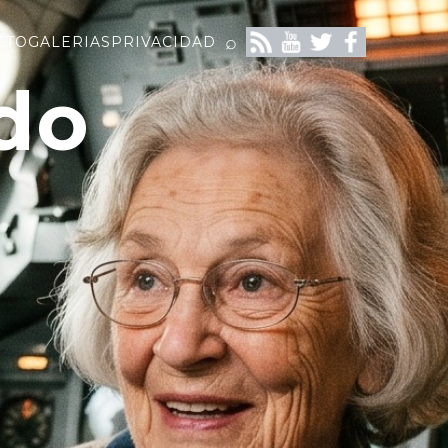
⌕
CTO
GALERIAS
PRIVACIDAD
do