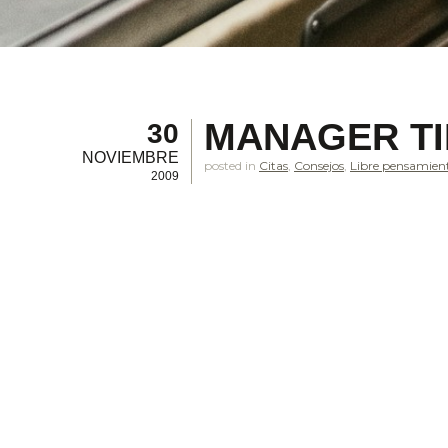
MANAGER TI
30
NOVIEMBRE
posted in
Citas
,
Consejos
,
Libre pensamien
2009