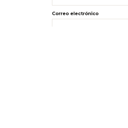
Correo electrónico
Web
Recibir un correo electrónico 
Recibir un correo electrónico