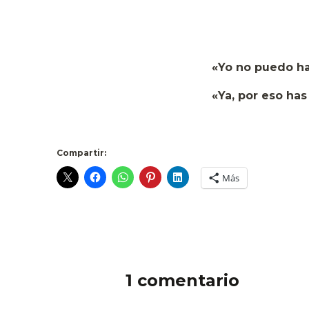
«Yo no puedo hacerlo» – Lu
«Ya, por eso has fallado» –
Compartir:
Más
1 comentario