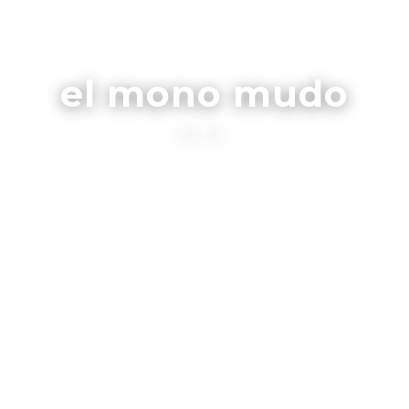
el mono mudo
BLOG