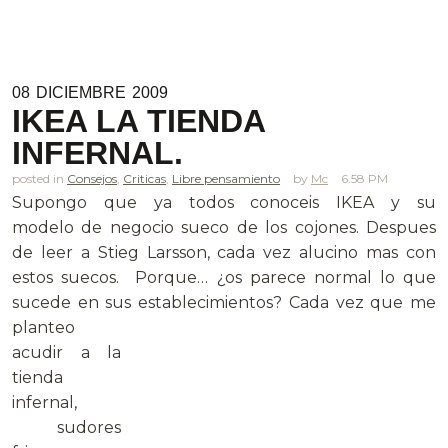
08
DICIEMBRE
2009
IKEA LA TIENDA
INFERNAL.
posted in
Consejos
,
Criticas
,
Libre pensamiento
Mc
6.58 PM
Supongo que ya todos conoceis IKEA y su
modelo de negocio sueco de los cojones. Despues
de leer a Stieg Larsson, cada vez alucino mas con
estos suecos. Porque… ¿os parece normal lo que
sucede en sus
establecimientos? Cada vez que me
planteo
acudir a la
tienda
infernal,
sudores