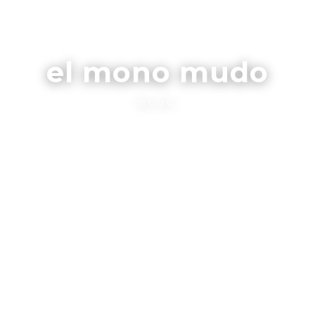
el mono mudo
BLOG