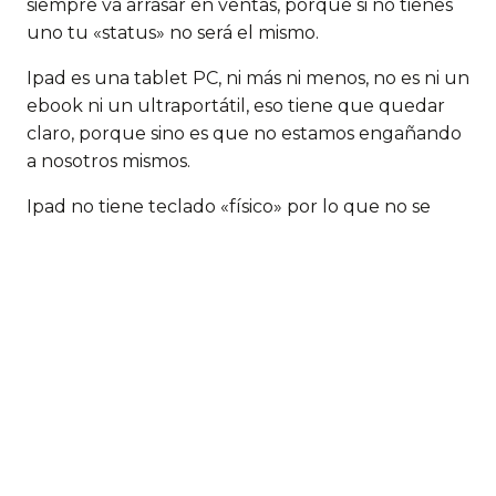
siempre va arrasar en ventas, porque si no tienes
uno tu «status» no será el mismo.
Ipad es una tablet PC, ni más ni menos, no es ni un
ebook ni un ultraportátil, eso tiene que quedar
claro, porque sino es que no estamos engañando
a nosotros mismos.
Ipad no tiene teclado «físico» por lo que no se
puede esperar que sea un portátil
ligero/ultraportátil.
Ipad no es un ebook, porque refleja como
cualquier móbil con la luz y no dura 2-3 semanas
sin recargar como la mayoría de ebooks del
mercado.
Ipad si es una tablet PC y cualquier geek que le
guste, que se lo compre, pero que no se engañe
con todo lo que prente der y no lo es.