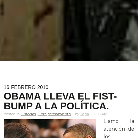
16
FEBRERO
2010
OBAMA LLEVA EL FIST-
BUMP A LA POLÍTICA.
posted in
Historias
,
Libre pensamiento
Jopa
9.26 AM
Llamó la
atención de
los