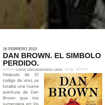
18
FEBRERO
2010
DAN BROWN. EL SIMBOLO
PERDIDO.
posted in
Criticas
,
Libre pensamiento
,
Libros
Mc
8.50 PM
Despues de El
codigo da vinci, ya
tocaba una nueva
aventura de Dan
Brown que nos
sumergiera en los