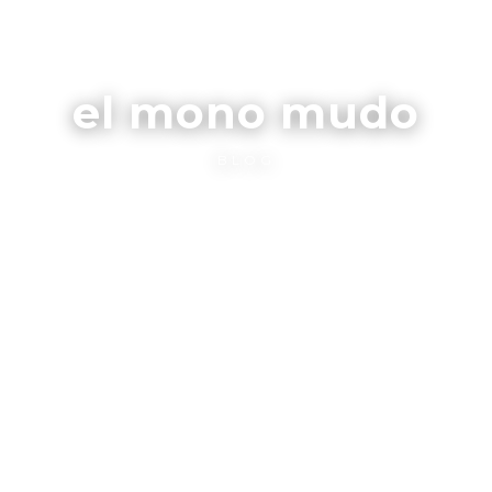
el mono mudo
BLOG