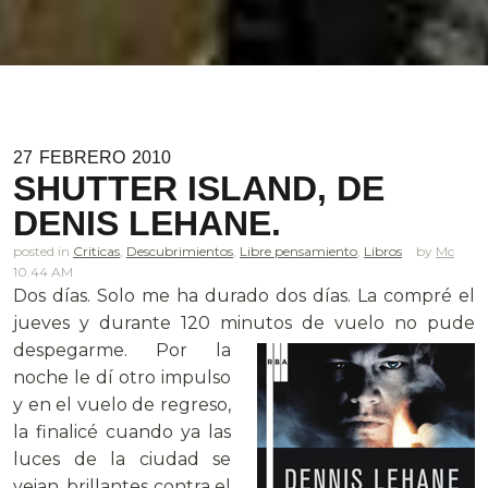
27
FEBRERO
2010
SHUTTER ISLAND, DE
DENIS LEHANE.
posted in
Criticas
,
Descubrimientos
,
Libre pensamiento
,
Libros
Mc
10.44 AM
Dos días. Solo me ha durado dos días. La compré el
jueves y durante 120 minutos de vuelo no pude
despegarme.
Por la
noche le dí otro impulso
y en el vuelo de regreso,
la finalicé cuando ya las
luces de la ciudad se
veian, brillantes contra el