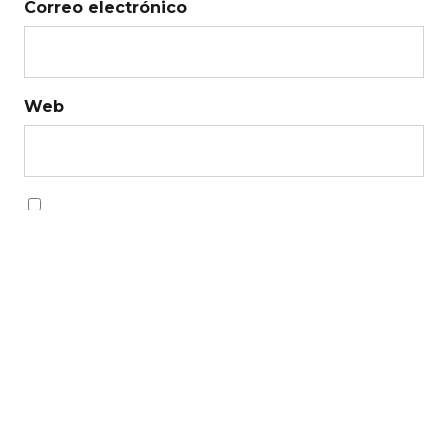
Correo electrónico
Web
Recibir un correo electrónico con los
siguientes comentarios a esta entrada.
Recibir un correo electrónico con cada nueva
entrada.