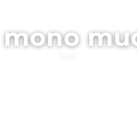
ARCHIVOS
CONTA
l mono mu
BLOG