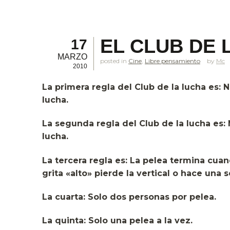
EL CLUB DE 
17
MARZO
posted in
Cine
,
Libre pensamiento
Mc
2010
La primera regla del Club de la lucha es: 
lucha.
La segunda regla del Club de la lucha es: 
lucha.
La tercera regla es: La pelea termina cua
grita «alto» pierde la vertical o hace una s
La cuarta: Solo dos personas por pelea.
La quinta: Solo una pelea a la vez.