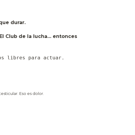
que durar.
 El Club de la lucha… entonces
os libres para actuar.
esticular. Eso es dolor.