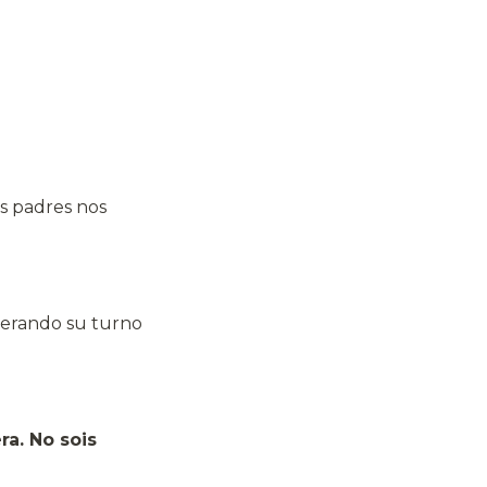
os padres nos
perando su turno
ra. No sois