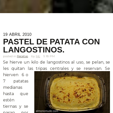
19
ABRIL
2010
PASTEL DE PATATA CON
LANGOSTINOS.
posted in
Recetas
Mc
9.18 PM
Se hierve un kilo de langostinos al uso, se pelan, se
les quitan las tripas centrales y se reservan.
Se
hierven 6 o
7 patatas
medianas
hasta que
estén
tiernas y se
pasan por