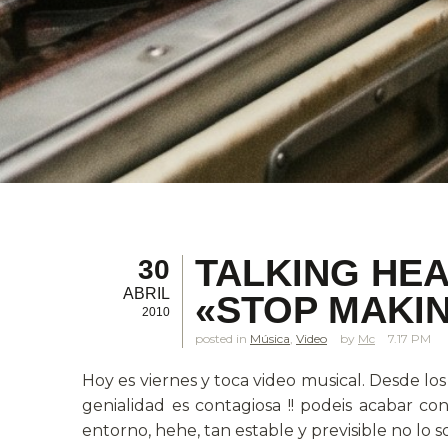
TALKING HEA
30
ABRIL
«STOP MAKIN
2010
posted in
Música
,
Video
Mc
7.17 PM
Hoy es viernes y toca video musical. Desde los
genialidad es contagiosa !! podeis acabar co
entorno, hehe, tan estable y previsible no lo 