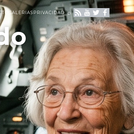
⌕
CTO
GALERIAS
PRIVACIDAD
do