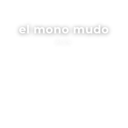
el mono mudo
BLOG