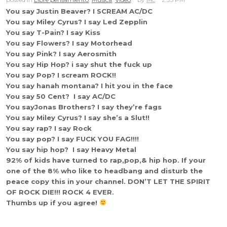
You say Justin Beaver? I SCREAM AC/DC
You say Miley Cyrus? I say Led Zepplin
You say T-Pain? I say Kiss
You say Flowers? I say Motorhead
You say Pink? I say Aerosmith
You say Hip Hop? i say shut the fuck up
You say Pop? I scream ROCK!!
You say hanah montana? I hit you in the face
You say 50 Cent? I say AC/DC
You sayJonas Brothers? I say they’re fags
You say Miley Cyrus? I say she’s a Slut!!
You say rap? I say Rock
You say pop? I say FUCK YOU FAG!!!!
You say hip hop? I say Heavy Metal
92% of kids have turned to rap,pop,& hip hop. If your
one of the 8% who like to headbang and disturb the
peace copy this in your channel. D
ON’T LET THE SPIRIT
OF ROCK DIE!!! ROCK 4 EVER.
Thumbs up if you agree!