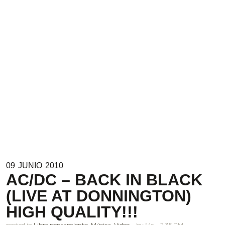
09
JUNIO
2010
AC/DC – BACK IN BLACK
(LIVE AT DONNINGTON)
HIGH QUALITY!!!
posted in
Libre pensamiento
,
Música
,
Video
Mc
2.35 PM