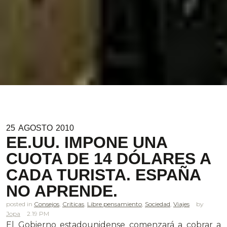
25
AGOSTO
2010
EE.UU. IMPONE UNA
CUOTA DE 14 DÓLARES A
CADA TURISTA. ESPAÑA
NO APRENDE.
posted in
Consejos
,
Criticas
,
Libre pensamiento
,
Sociedad
,
Viajes
Jopa
2.19 PM
El Gobierno estadounidense comenzará a cobrar a