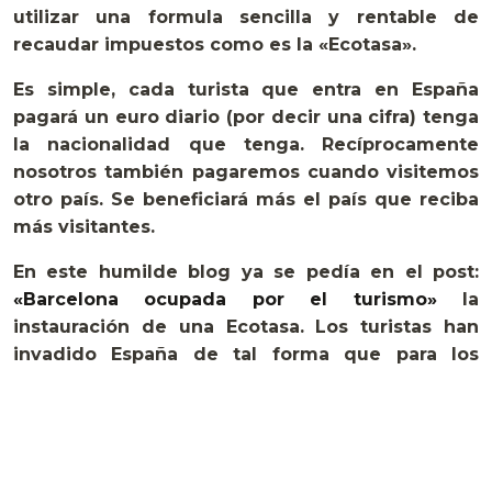
utilizar una formula sencilla y rentable de
recaudar impuestos como es la «Ecotasa».
Es simple, cada turista que entra en España
pagará un euro diario (por decir una cifra) tenga
la nacionalidad que tenga. Recíprocamente
nosotros también pagaremos cuando visitemos
otro país. Se beneficiará más el país que reciba
más visitantes.
En este humilde blog ya se pedía en el post:
«Barcelona ocupada por el turismo»
la
instauración de una Ecotasa. Los turistas han
invadido España de tal forma que para los
nativos resulta imposible disfrutar en verano de
nuestras ciudades y pueblos.
Los ciudadanos deberíamos beneficiarnos de
esta molesta invasión con una reducción de los