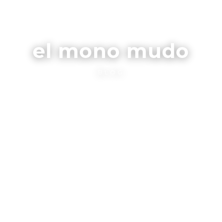
el mono mudo
BLOG