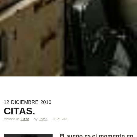
12
DICIEMBRE
2010
CITAS.
posted in
Citas
Jopa
10.29 PM
El sueño es el momento en