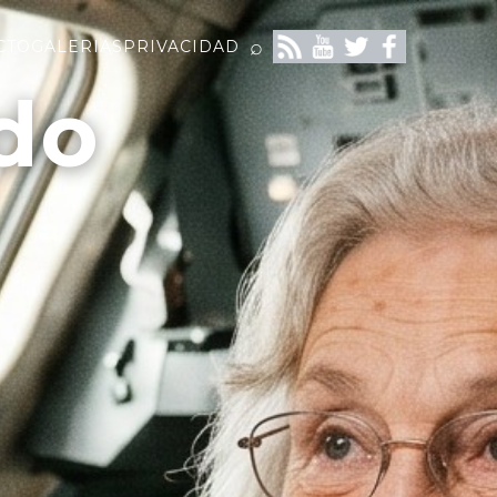
⌕
CTO
GALERIAS
PRIVACIDAD
do