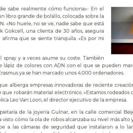
adie sabe realmente cómo funciona»- En el
 libro grande de bolsillo, colocada sobre la
N. «No huele, no se ve, nadie sabe que está
lek Gokcell, una clienta de 30 años, asegura
 afirma que se siente tranquila. «Es por mi
l spray y a veces asume su coste. También
 de lápiz de colores con ADN con el que se pueden mar
d Erasmus ya se han marcado unos 4.000 ordenadores.
 que alberga empresas innovadoras de reciente creació
e que robarán material electrónico. «Estamos rodeados 
lica Leo Van Loon, el director ejecutivo de la empresa.
pietaria de la joyería Gulnar, en la calle comercial Bei
a visto cómo la ola de robos alcanzaba su nivel más alto 
ebe a las cámaras de seguridad que instalaron a lo lar