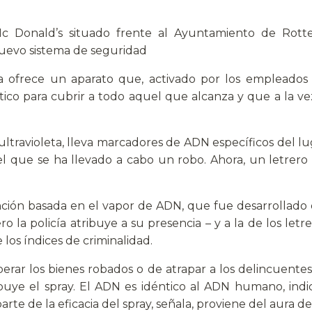
 Donald’s situado frente al Ayuntamiento de Rotte
uevo sistema de seguridad
ia ofrece un aparato que, activado por los empleados 
ico para cubrir a todo aquel que alcanza y que a la vez 
z ultravioleta, lleva marcadores de ADN específicos del l
n el que se ha llevado a cabo un robo. Ahora, un letrero
nción basada en el vapor de ADN, que fue desarrollado
o la policía atribuye a su presencia – y a la de los letr
 los índices de criminalidad.
perar los bienes robados o de atrapar a los delincuente
ibuye el spray. El ADN es idéntico al ADN humano, in
te de la eficacia del spray, señala, proviene del aura d