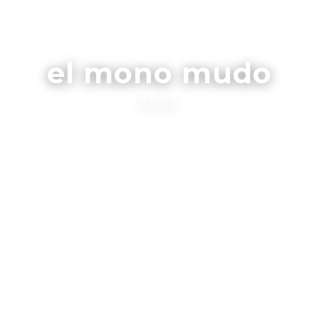
el mono mudo
BLOG