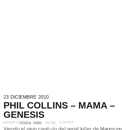
23
DICIEMBRE
2010
PHIL COLLINS – MAMA –
GENESIS
posted in
Música
,
Video
Mc
3.26 PM
Viendo el viejo capitulo del serial killer de
Magnum