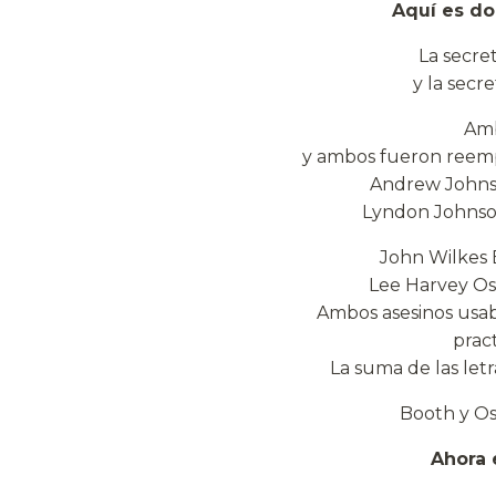
Aquí es do
La secre
y la secr
Amb
y ambos fueron reemp
Andrew Johnso
Lyndon Johnson
John Wilkes B
Lee Harvey Osw
Ambos asesinos usab
prac
La suma de las let
Booth y Osw
Ahora 