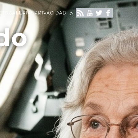
⌕
CTO
GALERIAS
PRIVACIDAD
do