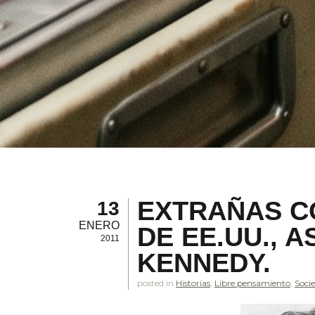
EXTRAÑAS C
13
ENERO
DE EE.UU., 
2011
KENNEDY.
posted in
Historias
,
Libre pensamiento
,
Soci