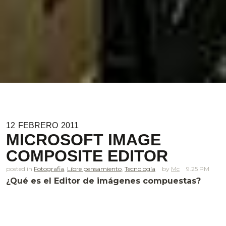
12
FEBRERO
2011
MICROSOFT IMAGE
COMPOSITE EDITOR
posted in
Fotografia
,
Libre pensamiento
,
Tecnología
Mc
9.25 PM
¿Qué es el Editor de imágenes compuestas?