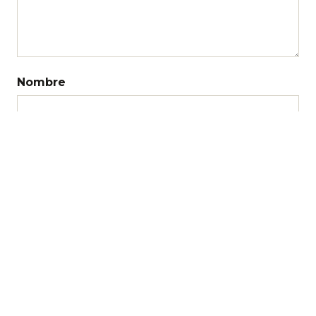
Nombre
Correo electrónico
Web
Recibir un correo electrónico con los