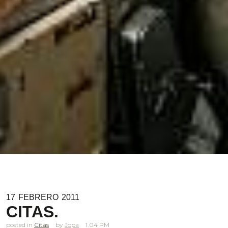
17
FEBRERO
2011
CITAS.
posted in
Citas
Jopa
1.04 PM