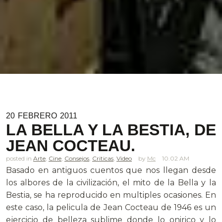
20
FEBRERO
2011
LA BELLA Y LA BESTIA, DE
JEAN COCTEAU.
posted in
Arte
,
Cine
,
Consejos
,
Criticas
,
Video
Mc
10.02 AM
Basado en antiguos cuentos que nos llegan desde
los albores de la civilización, el mito de la Bella y la
Bestia, se ha reproducido en multiples ocasiones. En
este caso, la pelicula de Jean Cocteau de 1946 es un
ejercicio de belleza sublime donde lo onirico y lo