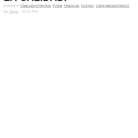
posted in
Descubrimientos
,
Frikie
,
Historias
,
Humor
,
Libre pensamiento
Jopa
12.24 PM