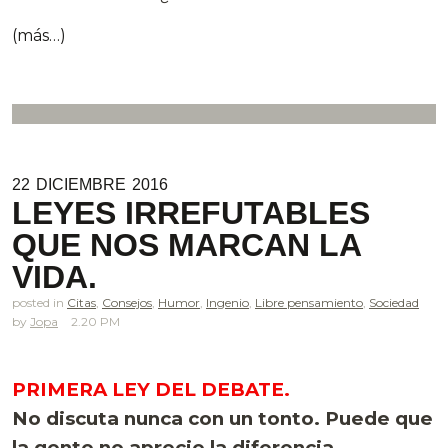
(más…)
22
DICIEMBRE
2016
LEYES IRREFUTABLES
QUE NOS MARCAN LA
VIDA.
posted in
Citas
,
Consejos
,
Humor
,
Ingenio
,
Libre pensamiento
,
Sociedad
Jopa
2.20 PM
PRIMERA LEY DEL DEBATE.
No discuta nunca con un tonto. Puede que
la gente no aprecie la diferencia.