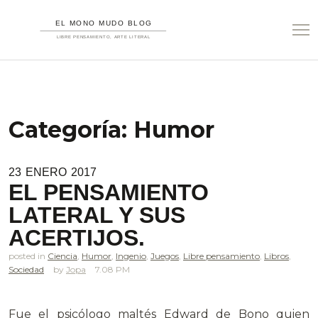
Categoría:
Humor
23
ENERO
2017
EL PENSAMIENTO
LATERAL Y SUS
ACERTIJOS.
posted in
Ciencia
,
Humor
,
Ingenio
,
Juegos
,
Libre pensamiento
,
Libros
,
Sociedad
Jopa
7.08 PM
Fue el psicólogo maltés Edward de Bono quien