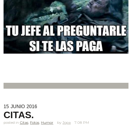
15
JUNIO
2016
CITAS.
posted in
Citas
,
Fotos
,
Humor
Jopa
7.08 PM