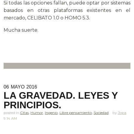
Si todas las opciones fallan, puede optar por sistemas
basados en otras plataformas existentes en el
mercado, CELIBATO 1.0 o HOMO 5.3.
Mucha suerte.
06
MAYO
2016
LA GRAVEDAD. LEYES Y
PRINCIPIOS.
posted in
Citas
,
Humor
,
Ingenio
,
Libre pensamiento
,
Sociedad
Jopa
9.14 AM