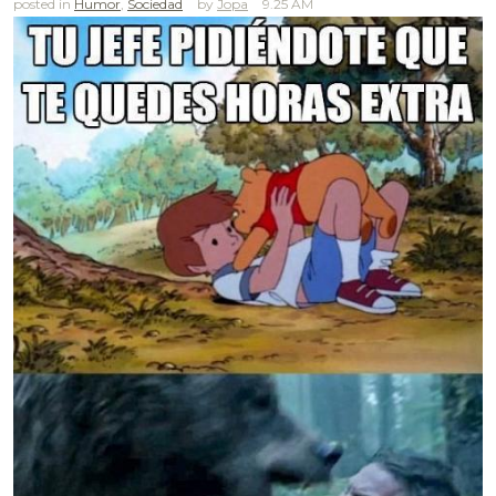
posted in
Humor
,
Sociedad
Jopa
9.25 AM