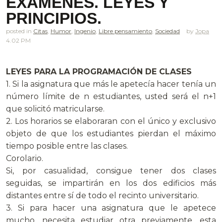
EXÁMENES. LEYES Y
PRINCIPIOS.
posted in
Citas
,
Humor
,
Ingenio
,
Libre pensamiento
,
Sociedad
Jopa
4.02 PM
LEYES PARA LA PROGRAMACIÓN DE CLASES
1. Si la asignatura que más le apetecía hacer tenía un
número límite de n estudiantes, usted será el n+1
que solicitó matricularse.
2. Los horarios se elaboraran con el único y exclusivo
objeto de que los estudiantes pierdan el máximo
tiempo posible entre las clases.
Corolario.
Si, por casualidad, consigue tener dos clases
seguidas, se impartirán en los dos edificios más
distantes entre sí de todo el recinto universitario.
3. Si para hacer una asignatura que le apetece
mucho, necesita estudiar otra previamente, esta