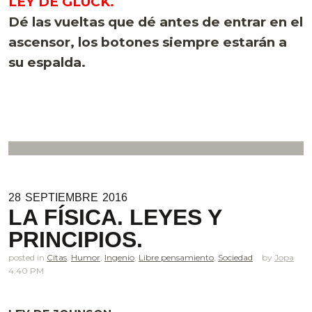
LEY DE GLUCK.
Dé las vueltas que dé antes de entrar en el
ascensor, los botones siempre estarán a
su espalda.
28
SEPTIEMBRE
2016
LA FÍSICA. LEYES Y
PRINCIPIOS.
posted in
Citas
,
Humor
,
Ingenio
,
Libre pensamiento
,
Sociedad
Jopa
4.40 PM