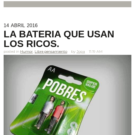
14
ABRIL
2016
LA BATERIA QUE USAN
LOS RICOS.
posted in
Humor
,
Libre pensamiento
Jopa
11.19 AM