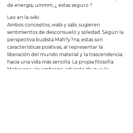
de energia, ummm, ¿ estas seguro ?
Leo en la wiki:
Ambos conceptos, wabi y sabi, sugieren
sentimientos de desconsuelo y soledad. Según la
perspectiva budista Mah?y?na, estas son
características positivas, al representar la
liberación del mundo material y la trascendencia
hacia una vida más sencilla. La propia filosofía
Mahayana, sin embargo, advierte de que la
comprensión verdadera no puede alcanzarse
mediante palabras o lenguajes, por lo que
aceptar el wabi-sabi en términos no verbales sería
el enfoque más adecuado.
Los conceptos de wabi y sabi son originariamente
religiosos, pero su actual uso en japonés es
bastante informal