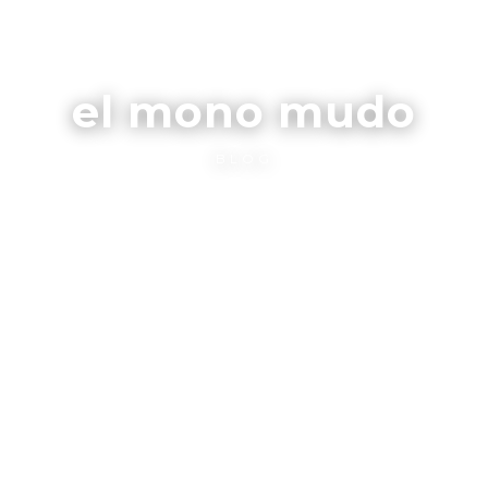
el mono mudo
BLOG