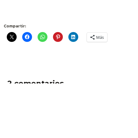
Compartir:
Más
2 comentarios
Pingback: Bitacoras.com
Pingback: BlogESfera.com
Deja un comentario