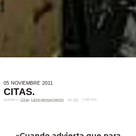
05
NOVIEMBRE
2011
CITAS.
posted in
Citas
,
Libre pensamiento
Mc
1.08 PM
«Cuando advierta que para