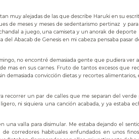
tan muy alejadas de las que describe Haruki en su escrit
spues de meses y meses de sedentarismo pertinaz y par
n chandal a juego, una camiseta y un anorak de deporte
ica del Abacab de Genesis en mi cabeza pensaba pasar d
mingo, no encontré demasiada gente que pudiera ver a
s de mas en sus carnes. Fruto de tantos excesos que req
sin demasiada convicción dietas y recortes alimentarios
ara recorrer un par de calles que me separan del verde
igero, ni siquiera una canción acabada, y ya estaba ec
en una valla para disimular. Me estaba dejando el sent
 de corredores habituales enfundados en unos finos 