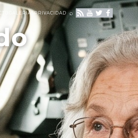
⌕
CTO
GALERIAS
PRIVACIDAD
do