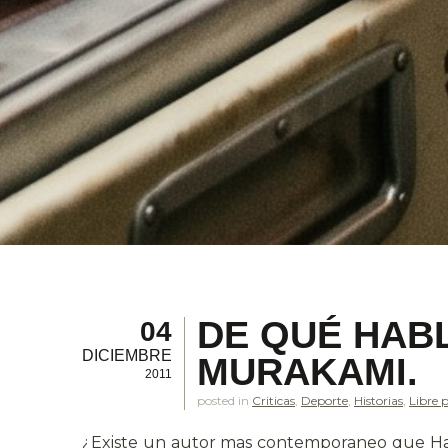
DE QUÉ HAB
04
DICIEMBRE
MURAKAMI.
2011
posted in
Criticas
,
Deporte
,
Historias
,
Libre 
¿Existe un autor mas contemporaneo que H