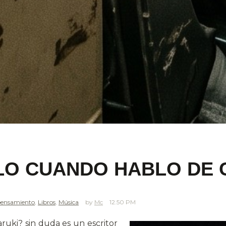
LO CUANDO HABLO DE 
pensamiento
,
Libros
,
Música
Mc
12.50 PM
aruki?
sin duda es un escritor