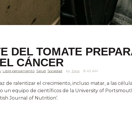
TE DEL TOMATE PREPA
 EL CÁNCER
s
,
Libre pensamiento
,
Salud
,
Sociedad
Jopa
8.43 AM
 de ralentizar el crecimiento, incluso matar, a las célul
io un equipo de científicos de la University of Portsmout
tish Journal of Nutrition’.