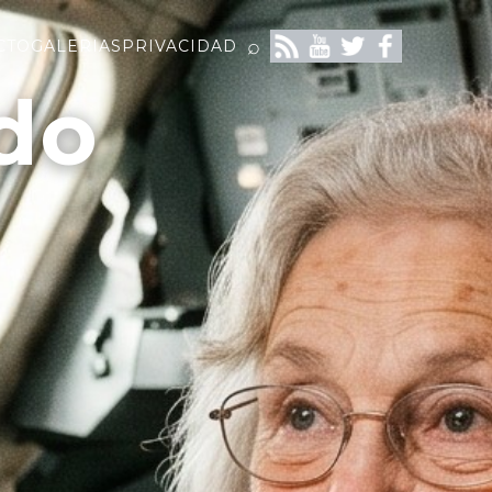
⌕
CTO
GALERIAS
PRIVACIDAD
do