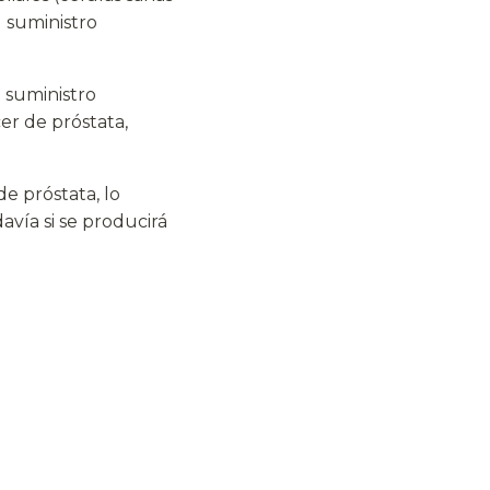
l suministro
n suministro
er de próstata,
e próstata, lo
vía si se producirá