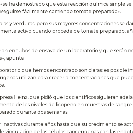
, «se ha demostrado que esta reacción química simple s
seguirse fácilmente comiendo tomate preparado».
rojas y verduras, pero sus mayores concentraciones se da
icamente activo cuando procede de tomate preparado, a
aron en tubos de ensayo de un laboratorio y que serán n
», apunta.
aboratorio que hemos encontrado son claras: es posible in
ígenas utilizan para crecer a concentraciones que pue
ce.
presa Heinz, que pidió que los científicos siguieran adel
emento de los niveles de licopeno en muestras de sangre
arado durante dos semanas.
nactivas durante años hasta que su crecimiento se activ
e vinculación de las células cancerígenas con las endotel