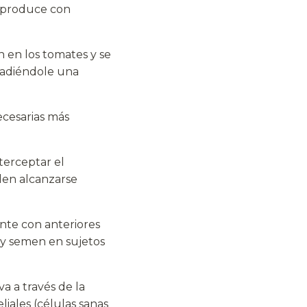
e produce con
n en los tomates y se
ñadiéndole una
ecesarias más
terceptar el
den alcanzarse
ante con anteriores
 y semen en sujetos
a a través de la
iales (células sanas