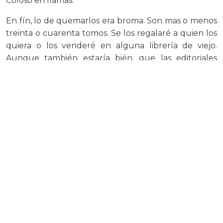
Coloso en llamas.
En fín, lo de quemarlos era broma. Son mas o menos
treinta o cuarenta tomos. Se los regalaré a quien los
quiera o los venderé en alguna librería de viejo.
Aunque también estaría bién, que las editoriales
sustituyeran las ediciones en papel por su versión en
formato electrónico por un precio adecuado. Por
ejemplo 25 céntimos de euro. Estoy seguro que ellos
y nosotros haríamos un buen negocio y nos
podríamos desprender de nuestros libros físicos que
por cualquier motivo, carecen de espacio en nuestra
biblioteca.
Compartir:
Más