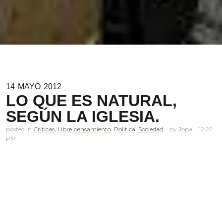
14
MAYO
2012
LO QUE ES NATURAL,
SEGÚN LA IGLESIA.
posted in
Criticas
,
Libre pensamiento
,
Politica
,
Sociedad
Jopa
12.22
PM
.