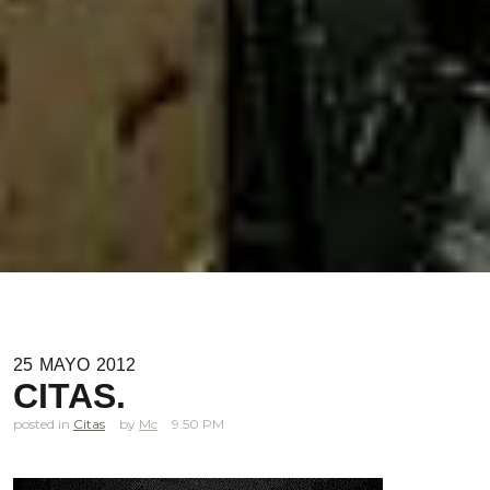
25
MAYO
2012
CITAS.
posted in
Citas
Mc
9.50 PM