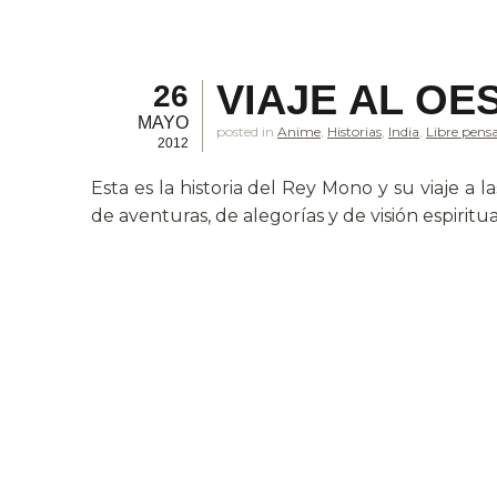
VIAJE AL OE
26
MAYO
posted in
Anime
,
Historias
,
India
,
Libre pens
2012
Esta es la historia del Rey Mono y su viaje a
de aventuras, de alegorías y de visión espiritua