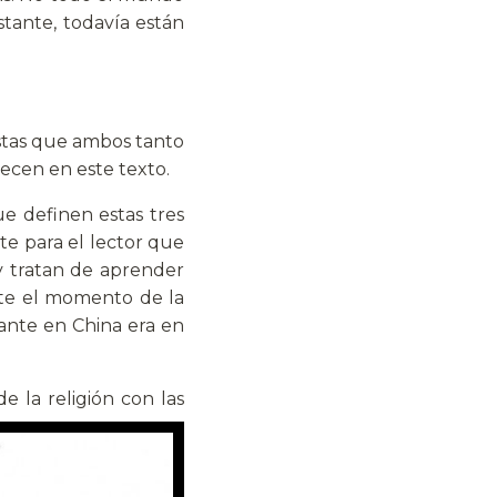
stante, todavía están
stas que ambos tanto
recen en este texto.
ue definen estas tres
e para el lector que
y tratan de aprender
nte el momento de la
nante en China era en
e la religión con las