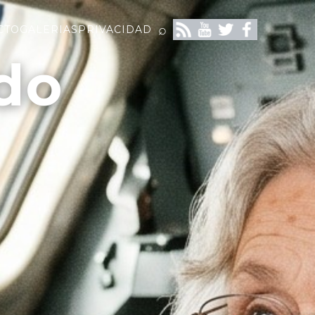
⌕
CTO
GALERIAS
PRIVACIDAD
do