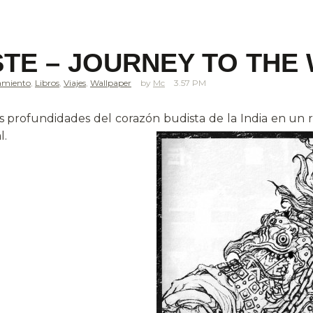
STE – JOURNEY TO THE 
amiento
,
Libros
,
Viajes
,
Wallpaper
Mc
3.57 PM
 las profundidades del corazón budista de la India en un 
l.