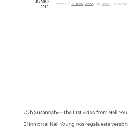
JUNIO
posted in
Música
,
Video
Jopa
10.48 A
2012
«Oh Susannah» – the first video from Neil Y
El inmortal Neil Young nos regala esta versi