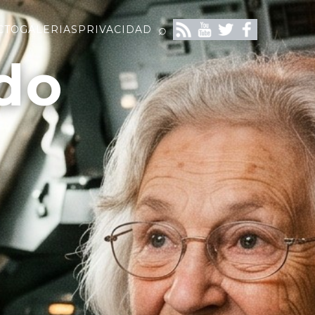
⌕
CTO
GALERIAS
PRIVACIDAD
do