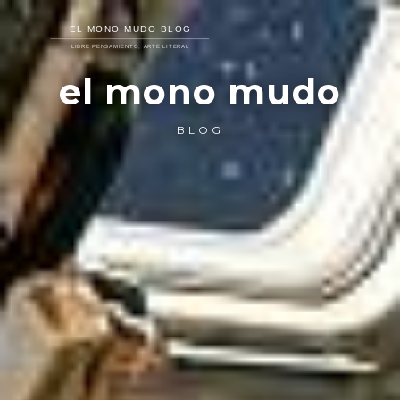
el mono mudo
BLOG