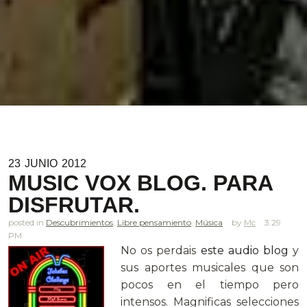
23
JUNIO
2012
MUSIC VOX BLOG. PARA
DISFRUTAR.
posted in
Descubrimientos
,
Libre pensamiento
,
Música
Mc
3.29
PM
No os perdais
este audio blog
y
sus aportes musicales que son
pocos en el tiempo pero
intensos. Magnificas selecciones