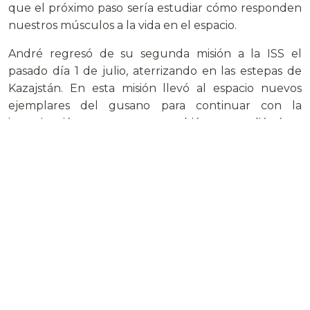
que el próximo paso sería estudiar cómo responden
nuestros músculos a la vida en el espacio.
André regresó de su segunda misión a la ISS el
pasado día 1 de julio, aterrizando en las estepas de
Kazajstán. En esta misión llevó al espacio nuevos
ejemplares del gusano para continuar con la
investigación, pero esta vez también se estudió cómo
se adaptaban sus propios músculos.
Antes de que comenzase la misión de André, se
tomó una pequeña muestra de un músculo de la
pierna del astronauta, que se guardó para su
posterior análisis. Tras haber pasado seis meses en el
espacio, los científicos están impacientes por estudiar
cómo han reaccionado sus músculos durante su
estancia en órbita.
Al contrario que los gusanos, André podrá descansar