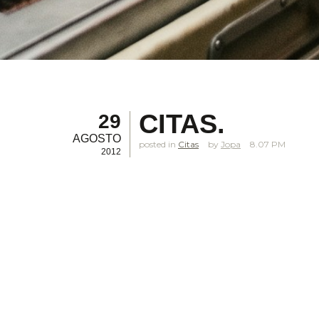
CITAS.
29
AGOSTO
posted in
Citas
Jopa
8.07 PM
2012