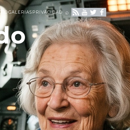
⌕
CTO
GALERIAS
PRIVACIDAD
do