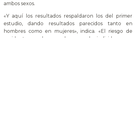
ambos sexos.
«Y aquí los resultados respaldaron los del primer
estudio, dando resultados parecidos tanto en
hombres como en mujeres», indica. «El riesgo de
accidentes cerebrovasculares para los individuos que
más consumían chocolate fue un 19% menor en
comparación al de que no lo tomaban. Por cada
aumento de 50 gramos por semana, el riesgo de
ictus disminuye un 14%», indica
Los autores del estudio han advertido también
sobre los riesgos que conlleva consumir chocolate
en exceso debido a que es un alimento con gran
contenido en azúcares y grasas.
Una curiosidad del trabajo es que aunque el
chocolate negro se ha asociado con los beneficios
para la salud del corazón, el 90 por ciento de la