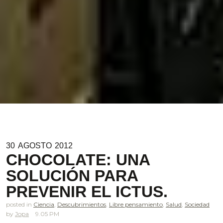
30
AGOSTO
2012
CHOCOLATE: UNA
SOLUCIÓN PARA
PREVENIR EL ICTUS.
posted in
Ciencia
,
Descubrimientos
,
Libre pensamiento
,
Salud
,
Sociedad
Jopa
9.05 PM